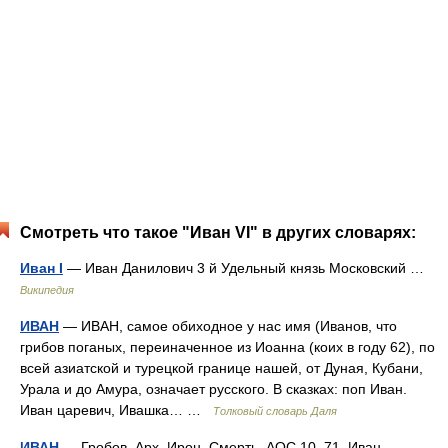
Смотреть что такое "Иван VI" в других словарях:
Иван I
— Иван Данилович 3 й Удельный князь Московский …
Википедия
ИВАН
— ИВАН, самое обиходное у нас имя (Иванов, что
грибов поганых, переиначенное из Иоанна (коих в году 62), по
всей азиатской и турецкой границе нашей, от Дуная, Кубани,
Урала и до Амура, означает русского. В сказках: поп Иван.
Иван царевич, Ивашка… …
Толковый словарь Даля
ИВАН
— Гробов. Арх. Ирон. Смерть. АОС 10, 71. Иван