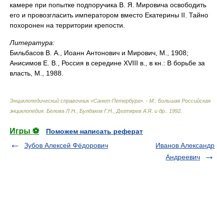
камере при попытке подпоручика В. Я. Мировича освободить
его и провозгласить императором вместо Екатерины II. Тайно
похоронен на территории крепости.
Литература:
Бильбасов В. А., Иоанн Антонович и Мирович, М., 1908;
Анисимов Е. В., Россия в середине XVIII в., в кн.: В борьбе за
власть, М., 1988.
Энциклопедический справочник «Санкт-Петербург». - М.: Большая Российская
энциклопедия
.
Белова Л.Н., Булдаков Г.Н., Дегтярев А.Я. и др.
.
1992
.
Игры ⚽
Поможем написать реферат
Зубов Алексей Фёдорович
Иванов Александр
Андреевич