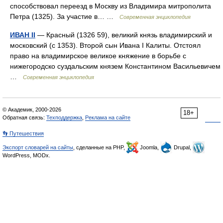
способствовал переезд в Москву из Владимира митрополита
Петра (1325). За участие в… …
Современная энциклопедия
ИВАН II
— Красный (1326 59), великий князь владимирский и
московский (с 1353). Второй сын Ивана I Калиты. Отстоял
право на владимирское великое княжение в борьбе с
нижегородско суздальским князем Константином Васильевичем
…
Современная энциклопедия
© Академик, 2000-2026
18+
Обратная связь:
Техподдержка
,
Реклама на сайте
👣 Путешествия
Экспорт словарей на сайты
, сделанные на PHP,
Joomla,
Drupal,
WordPress, MODx.