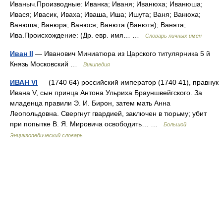
Иваныч.Производные: Иванка; Иваня; Иванюха; Иванюша;
Ивася; Ивасик, Иваха; Иваша, Иша; Ишута; Ваня; Ванюха;
Ванюша; Ванюра; Ванюся; Ванюта (Ванютя); Ванята;
Ива.Происхождение: (Др. евр. имя… …
Словарь личных имен
Иван II
— Иванович Миниатюра из Царского титулярника 5 й
Князь Московский …
Википедия
ИВАН VI
— (1740 64) российский император (1740 41), правнук
Ивана V, сын принца Антона Ульриха Брауншвейгского. За
младенца правили Э. И. Бирон, затем мать Анна
Леопольдовна. Свергнут гвардией, заключен в тюрьму; убит
при попытке В. Я. Мировича освободить… …
Большой
Энциклопедический словарь