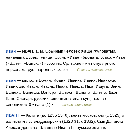
иван
— ИВАН, а, м. Обычный человек (чаще глуповатый,
наивный); дурак, тупица. Ср. уг. «Иван» бродяга; устар. «Иван»
(«Ваня», «Ванька») извозчик; Ср. также имя популярного
персонажа рус. народных сказок …
Словарь русского арго
иван
— милость Божия; Иоанн; Иванка, Иваня, Иванюха,
Иванюша, Ивася, Ивасик, Иваха, Иваша, Иша, Ишута, Ваня,
Ванюха, Ванюша, Ванюра, Ванюся, Ванюта, Ванята, Джон,
Вано Словарь русских синонимов. иван сущ., кол во
синонимов: 9 • вано (1) • …
Словарь синонимов
ИВАН I
— Калита (до 1296 1340), князь московский (с 1325) и
великий князь владимирский (1328 31, с 1332). Сын Даниила
Александровича. Влиянию Ивана I в русских землях